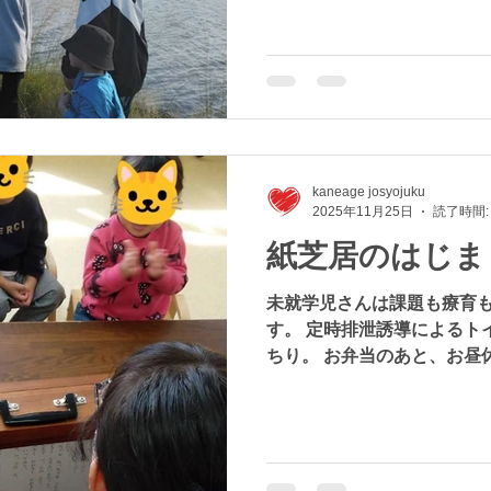
見学したり、双眼鏡で水鳥
を使った釣り体験をしたり、
に恵まれ涸沼の湖面を渡る
なりました。
kaneage josyojuku
2025年11月25日
読了時間:
紙芝居のはじま
未就学児さんは課題も療育
す。 定時排泄誘導によるト
ちり。 お弁当のあと、お昼
をしています。 Tさんは紙
興味津々。 扉の向こうに何
と座って待つことができまし
「おおきくおおきくおおきく
のかけ合いが楽しく、未就