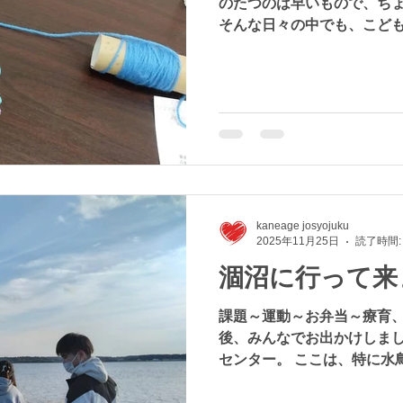
のたつのは早いもので、ち
そんな日々の中でも、こど
昨日出来なかったことが今日
と言えた！ そんな瞬間に立
性の素晴らしさに感動します
その子のペースで前進しまし
ともあるし、ひとやすみもし
て階段を上がるように急に
こどもって本当に素晴らし
まりです。 どんな速度であ
もはみんな成長します。 う
kaneage josyojuku
うさぎ型もいればカメ型も
2025年11月25日
読了時間:
長しているんです。 じょう
涸沼に行って来
７才の児童が在籍しています
をくるくる巻いて素敵なク
課題～運動～お弁当～療育、
ました。 １８才になれば児
後、みんなでお出かけしまし
っかり成長したKさん、こ
センター。 ここは、特に水
ねましょう☆
要な湿地に関する条約（ラ
いる涸沼の湿地に関する展示