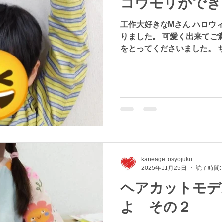
コウモリができ
工作大好きなMさん ハロウ
りました。 可愛く出来てご
をとってくださいました。 
のはご愛敬♪♪♪ 可愛いほっ
かりお兄さんになりました
kaneage josyojuku
2025年11月25日
読了時間:
ヘアカットモデ
よ その２