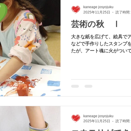
kaneage josyojuku
2025年11月25日
読了時間:
芸術の秋 Ⅰ
大きな紙を広げて、絵具でア
などで手作りしたスタンプ
たが、アート魂に火がつい
ティングになりました。 絵
ナミックに塗りたくります。
洗える服を用意していただ
にしな～い♪ アートって楽
kaneage josyojuku
2025年11月25日
読了時間: