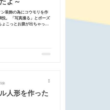
たよ～
ィン装飾の為にコウモリを作
満悦。 「写真撮る」とポーズ
ちょこっとお腹が出ちゃった
ぺで笑顔が可愛いMさん。 すっ
。
 1分
ル人形を作った