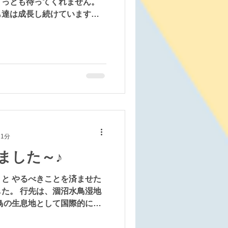
ょっとも待ってくれません。
も達は成長し続けています。
は出来る。 今日ははっきり
ち会う度に、こども達の可能
。 ゆっくりでいいんです。
ょう。 時には足踏みするこ
ますね。 スロープじゃなく
成長する時だってあります。
い。それぞれが可能性のかた
れ、どんな内容であれ、こど
さぎとカメのお話のように、
いるけど、どの子も確実に成
 1分
しょう塾には現在２才から１
ました～♪
。 今日は１７才さんが毛糸
リスマスツリーを作ってくれ
と やるべきことを済ませた
童施設は卒業となります。 す
た。 行先は、涸沼水鳥湿地
れからも一緒に楽しい日々を重
鳥の生息地として国際的に重
ムサール条約）に登録されて
施設です。 展示コーナーを