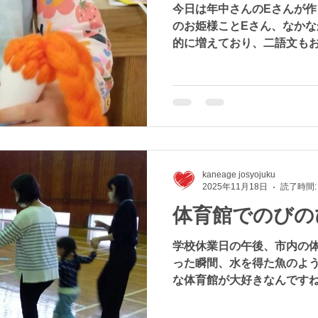
今日は年中さんのEさんが作
のお姫様ことEさん、なか
的に増えており、二語文もお
リの成長ぶりです。 この人
何人かが作ったのですが 中
に、メイクは韓国風に、と
用 もとい エコ工作とは
の物が出来ました。 お持ち
せ出来ないのが残念です。 
～ そして可能性は無限大。
kaneage josyojuku
です♡
2025年11月18日
読了時間:
体育館でのびの
学校休業日の午後、市内の体
った瞬間、水を得た魚のよう
な体育館が大好きなんですね
で走り回った後は、昔あそび
めやとおりゃんせなど、職