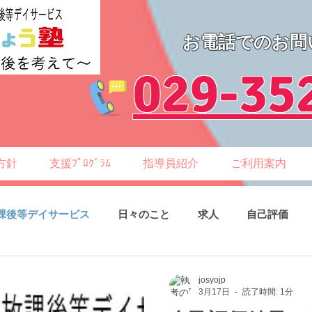
お電話でのお問
​029-35
方針
支援ﾌﾟﾛｸﾞﾗﾑ
指導員紹介
ご利用案内
課後等デイサービス
日々のこと
求人
自己評価
josyojp
3月17日
読了時間: 1分