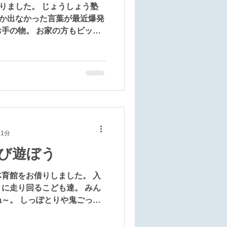
りました。 じょうしょう塾
なか出なかった言葉が最近爆発
手の物。 お家の方もビック
形、年中さんから中学生まで
学生は髪型をラプンツェル風
工夫を重ねてとても廃物利
思えないほどハイクオリティ
帰りになった為、画像をお見
こどもって発想が豊かですね
 改めて再認識する日々に感謝
 1分
び遊ぼう
育館をお借りしました。 入
に走り回るこども達。 みん
～。 しっぽとりや鬼ごっこ
をしました。 はないちもん
員でも平成生まれは知らない