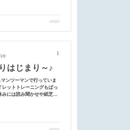
の観察をしたり、本物の釣竿
施設を楽しみました。 天候
風が心地よく、楽しい外出と
 1分
りはじまり～♪
もマンツーマンで行っていま
イレットトレーニングもばっ
休みには読み聞かせや紙芝居
芝居の舞台を初めて見た時から
があるのかな？ 今日はきちん
た。 演目はみんなの好きな
なあれ」。 読み手と聞き手
学児さんも就学児さんも大好