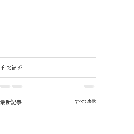
すべて表示
最新記事