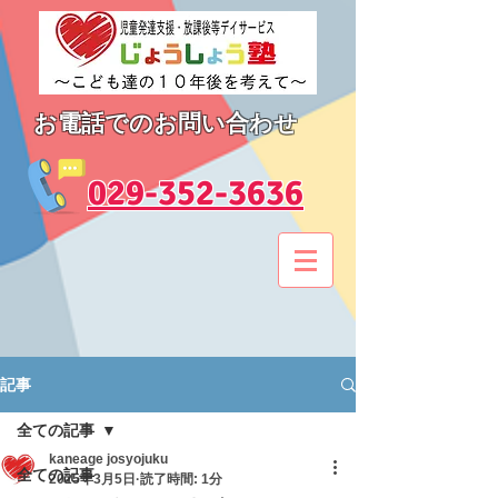
お電話でのお問い合わせ
​029-352-3636
記事
全ての記事
kaneage josyojuku
全ての記事
2025年3月5日
読了時間: 1分