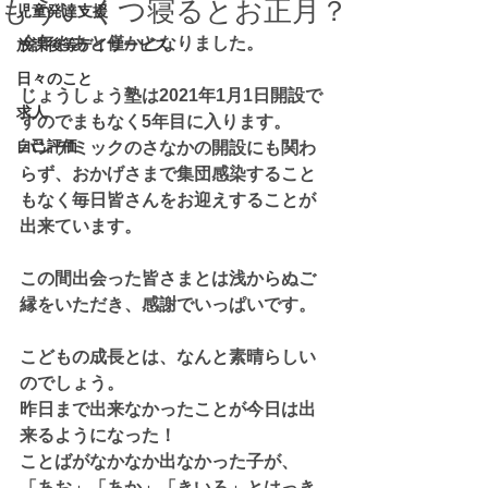
もういくつ寝るとお正月？
児童発達支援
今年もあと僅かとなりました。
放課後等デイサービス
日々のこと
じょうしょう塾は2021年1月1日開設で
求人
すのでまもなく5年目に入ります。
自己評価
パンデミックのさなかの開設にも関わ
らず、おかげさまで集団感染すること
もなく毎日皆さんをお迎えすることが
出来ています。
この間出会った皆さまとは浅からぬご
縁をいただき、感謝でいっぱいです。
こどもの成長とは、なんと素晴らしい
のでしょう。
昨日まで出来なかったことが今日は出
来るようになった！
ことばがなかなか出なかった子が、
「あお」「あか」「きいろ」とはっき