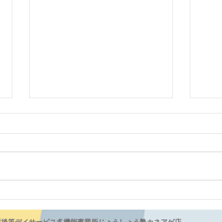
絵具
思いっきり遊ぼう