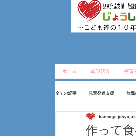
ホーム
施設紹介
療育
全ての記事
児童発達支援
放課
kaneage josyoju
作って食