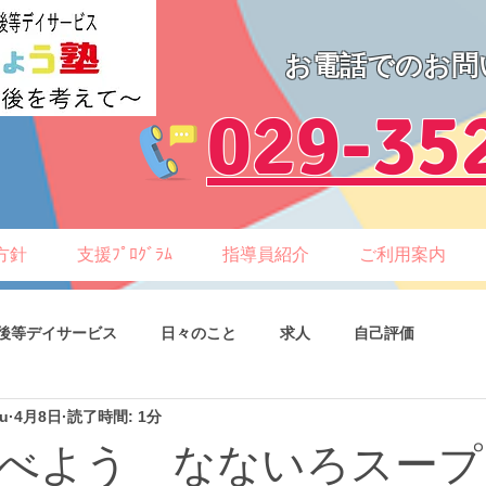
お電話でのお問
​029-35
方針
支援ﾌﾟﾛｸﾞﾗﾑ
指導員紹介
ご利用案内
後等デイサービス
日々のこと
求人
自己評価
ku
4月8日
読了時間: 1分
べよう なないろスープ