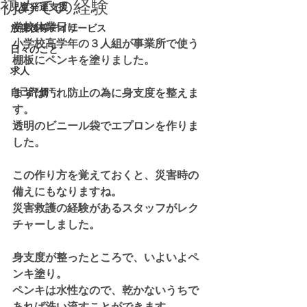
初めての経験
児童発達支援
学校休業日に
放課後等デイサービス
小学校高学年の３人組が事業所で使う
日々のこと
棚板にペンキを塗りました。
求人
自己評価
まずは汚れ防止の為に身支度を整えま
す。
透明のビニール袋でエプロンを作りま
した。
この作り方を覚えておくと、災害時の
備えにもなりますね。
災害救護の経験があるスタッフがレク
チャーしました。
身支度が整ったところで、いよいよペ
ンキ塗り。
ペンキは水性なので、乾かないうちで
あれば洗い流すことができます。