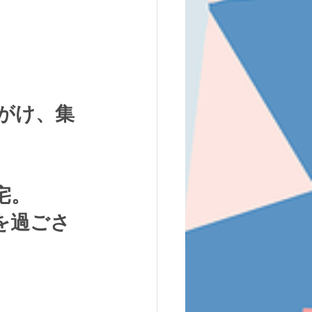
がけ、集
。
宅。
を過ごさ