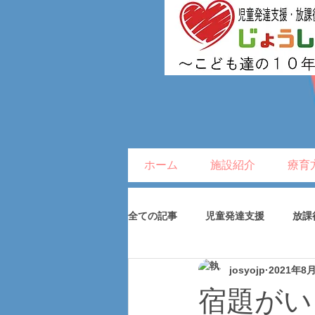
ホーム
施設紹介
療育
全ての記事
児童発達支援
放課
josyojp
2021年8
宿題がい