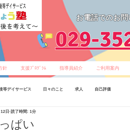
お電話でのお問
​029-35
方針
支援ﾌﾟﾛｸﾞﾗﾑ
指導員紹介
ご利用案内
後等デイサービス
日々のこと
求人
自己評価
月12日
読了時間: 1分
っぱい