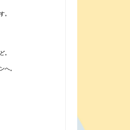
す。
ど。
ンへ。