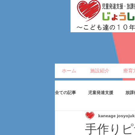
ホーム
施設紹介
療育
全ての記事
児童発達支援
放課
kaneage josyoju
手作りピ