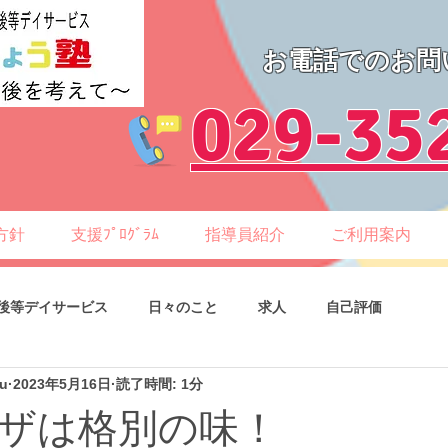
お電話でのお問
​029-35
方針
支援ﾌﾟﾛｸﾞﾗﾑ
指導員紹介
ご利用案内
後等デイサービス
日々のこと
求人
自己評価
ku
2023年5月16日
読了時間: 1分
ザは格別の味！