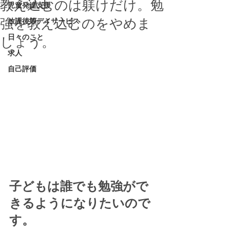
教え込むのは躾けだけ。勉
児童発達支援
強を教え込むのをやめま
放課後等デイサービス
日々のこと
しょう。
求人
自己評価
子どもは誰でも勉強がで
きるようになりたいので
す。