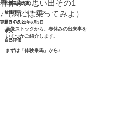
春休みの思い出その1
児童発達支援
♪（馬には乗ってみよ）
放課後等デイサービス
日々のこと
更新日：
2022年6月3日
画像ストックから、春休みの出来事を
求人
いくつかご紹介します。
自己評価
まずは「体験乗馬」から♪