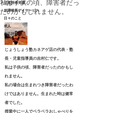
私は子供の頃、障害者だっ
児童発達支援
たのかもしれません。
放課後等デイサービス
日々のこと
求人
自己評価
じょうしょう塾カネアゲ店の代表・塾
長・児童指導員の吉村仁です。
私は子供の頃、障害者だったのかもし
れません。
私の場合は生まれつき障害者だったわ
けではありません。生まれた時は健常
者でした。
授業中に一人でベラベラおしゃべりを