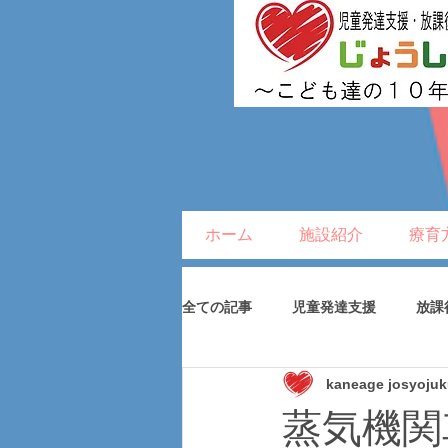
ホーム
施設紹介
療育
全ての記事
児童発達支援
放課
kaneage josyoju
蒸気機関