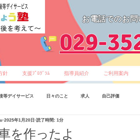
お電話でのお問
​029-35
方針
支援ﾌﾟﾛｸﾞﾗﾑ
指導員紹介
ご利用案内
後等デイサービス
日々のこと
求人
自己評価
ku
2025年1月20日
読了時間: 1分
車を作ったよ