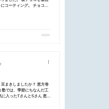
にコーティング。 チョコペ
、冷蔵庫で冷やし固めて出来
で幅広い年齢の子どもたちが、
分
 豆まきしましたか？ 恵方巻
う塾では、季節にちなんだ工
気に入ったTさんとSさん 恵方
を占った女子たち。 どんな
事は次の世代に伝えていきた