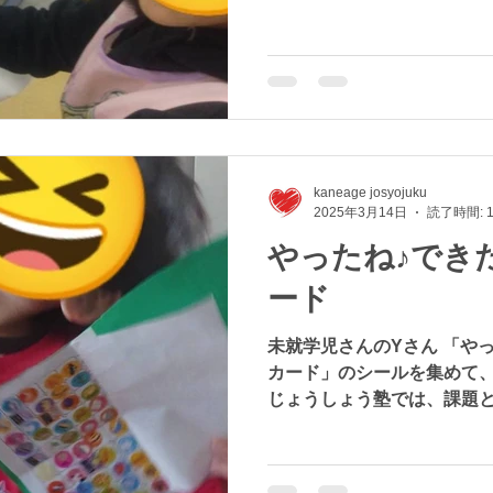
kaneage josyojuku
2025年3月14日
読了時間: 
やったね♪でき
ード
未就学児さんのYさん 「や
カード」のシールを集めて
じょうしょう塾では、課題
ードに好きなシールを貼るこ
が好きな子・海の生き物が
キラキラシールが...