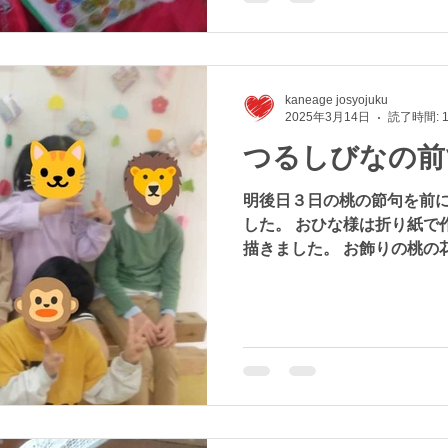
kaneage josyojuku
2025年3月14日
読了時間: 
つるしびなの前
明後日３日の桃の節句を前
した。 おひな様は折り紙で
描きました。 お飾りの桃の
てて形どり、ハサミで切っ
げます。 画像では見えませ
めて玉を作り飾りに...