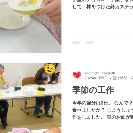
して、棒をつけた鈴カステラ
ンやチョコスプレーで飾り
上がり。 4才から17才ま
仲良く譲り合い...
kaneage josyojuku
2025年3月5日
読了時間: 1
季節の工作
今年の節分は2日。 なんで？
食べましたか？ じょうしょ
作をしました。 鬼のお面が
巻型のおみくじを作って運勢
時代になっても、折々の行