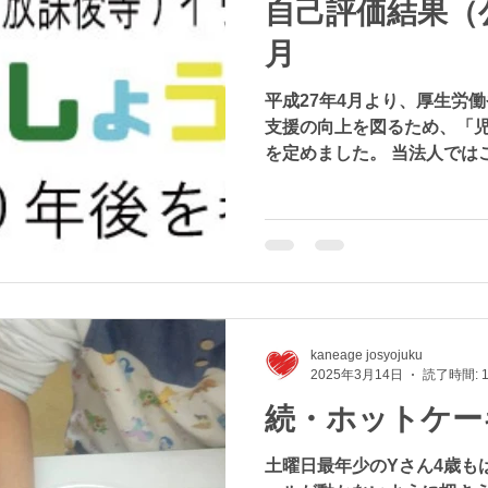
自己評価結果（公
月
平成27年4月より、厚生労
支援の向上を図るため、「
を定めました。 当法人では
定期的に事業所の自己評価を
発達支援 放課後等デイサー
kaneage josyojuku
2025年3月14日
読了時間: 
続・ホットケー
土曜日最年少のYさん4歳も