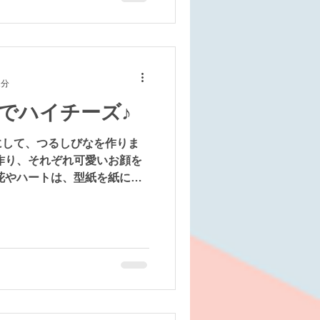
1分
でハイチーズ♪
にして、つるしびなを作りま
作り、それぞれ可愛いお顔を
花やハートは、型紙を紙に当
て３枚合わせて立体的に仕上
んが、一番下には紙粘土を丸