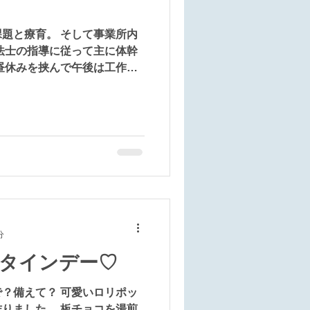
題と療育。 そして事業所内
法士の指導に従って主に体幹
昼休みを挟んで午後は工作や
りなどいろいろな活動をしま
お借りし、広い場所で思いき
分
タインデー♡
？備えて？ 可愛いロリポッ
りました。 板チョコを湯煎