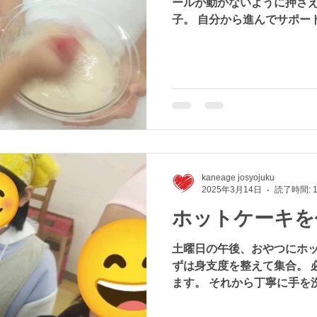
ールが動かないように押さ
子。 自分から進んでサポー
の影響で、いろいろな世代
ですが、まるで大家族のよ
ることは貴重な体験...
kaneage josyojuku
2025年3月14日
読了時間: 
ホットケーキを
土曜日の午後、おやつにホッ
ずは身支度を整えて集合。 
ます。 それから丁寧に手を
上級生のお姉さん達はなか
限り。 みんなで作っておい