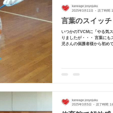
kaneage josyojuku
2025年3月11日
読了時間: 
言葉のスイッチ
いつかのTVCMに「やる気
りましたが・・・ 言葉にも
児さんの保護者様から初め
には、大概「言葉が遅い」
す。 なかなか言葉にならな
語の段階の子、...
kaneage josyojuku
2025年3月5日
読了時間: 1