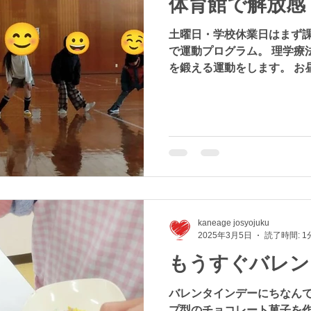
体育館で解放感
土曜日・学校休業日はまず課
で運動プログラム。 理学療
を鍛える運動をします。 お
科学遊び・外出・おやつ作
す。 今回は市内の体育館を
り走り回りました...
kaneage josyojuku
2025年3月5日
読了時間: 1
もうすぐバレン
バレンタインデーにちなんで
プ型のチョコレート菓子を作