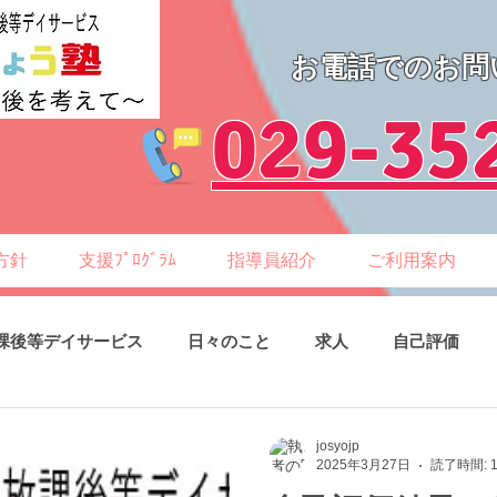
お電話でのお問
​029-35
方針
支援ﾌﾟﾛｸﾞﾗﾑ
指導員紹介
ご利用案内
課後等デイサービス
日々のこと
求人
自己評価
josyojp
2025年3月27日
読了時間: 